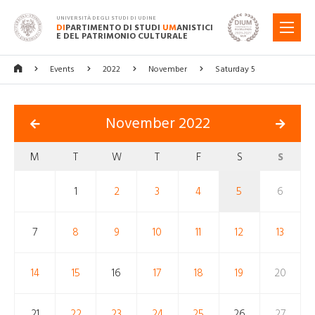
UNIVERSITÀ DEGLI STUDI DI UDINE
DI
PARTIMENTO DI STUDI
UM
ANISTICI
MENU
E DEL PATRIMONIO CULTURALE
Events
2022
November
Saturday 5
November 2022
M
T
W
T
F
S
S
1
2
3
4
5
6
7
8
9
10
11
12
13
14
15
16
17
18
19
20
21
22
23
24
25
26
27