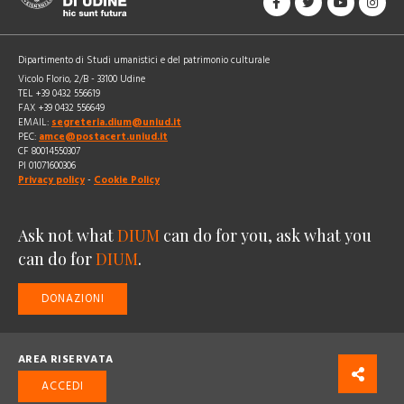
Dipartimento di Studi umanistici e del patrimonio culturale
Vicolo Florio, 2/B - 33100 Udine
TEL +39 0432 556619
FAX +39 0432 556649
EMAIL:
segreteria.dium@uniud.it
PEC:
amce@postacert.uniud.it
CF 80014550307
PI 01071600306
Privacy policy
-
Cookie Policy
Ask not what
DIUM
can do for you, ask what you
can do for
DIUM
.
DONAZIONI
AREA RISERVATA
ACCEDI