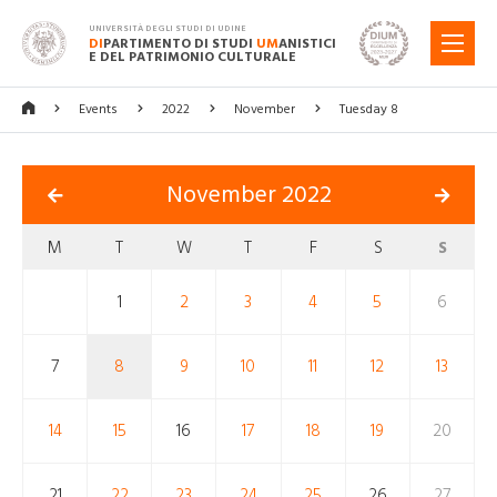
UNIVERSITÀ DEGLI STUDI DI UDINE
DI
PARTIMENTO DI STUDI
UM
ANISTICI
MENU
E DEL PATRIMONIO CULTURALE
Events
2022
November
Tuesday 8
November 2022
M
T
W
T
F
S
S
1
2
3
4
5
6
7
8
9
10
11
12
13
14
15
16
17
18
19
20
21
22
23
24
25
26
27