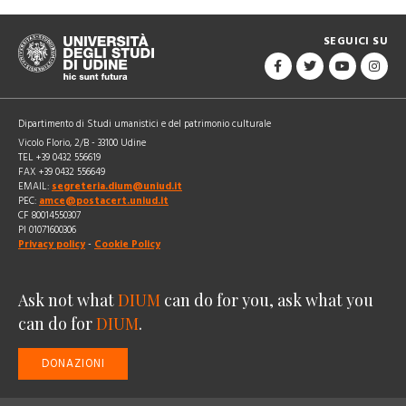
SEGUICI SU
Dipartimento di Studi umanistici e del patrimonio culturale
Vicolo Florio, 2/B - 33100 Udine
TEL +39 0432 556619
FAX +39 0432 556649
EMAIL:
segreteria.dium@uniud.it
PEC:
amce@postacert.uniud.it
CF 80014550307
PI 01071600306
Privacy policy
-
Cookie Policy
Ask not what
DIUM
can do for you, ask what you
can do for
DIUM
.
DONAZIONI