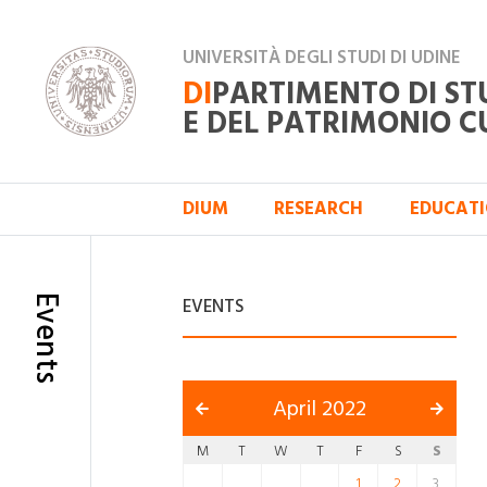
UNIVERSITÀ DEGLI STUDI DI UDINE
DI
PARTIMENTO DI ST
E DEL PATRIMONIO C
DIUM
RESEARCH
EDUCAT
Events
EVENTS
April 2022
M
T
W
T
F
S
S
1
2
3