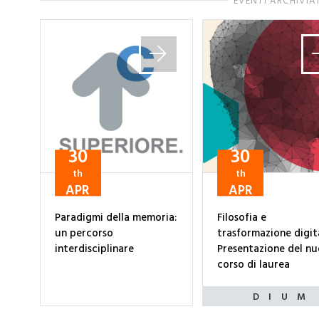
EVENTI ARCHIVIA
30
30
th
th
APR
APR
Paradigmi della memoria:
Filosofia e
un percorso
trasformazione digit
interdisciplinare
Presentazione del n
corso di laurea