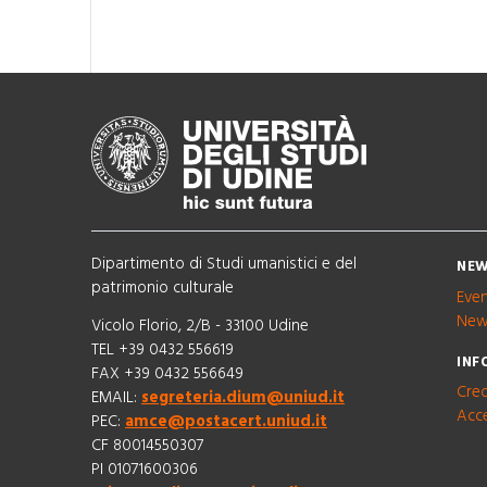
Dipartimento di Studi umanistici e del
NEW
patrimonio culturale
Eve
New
Vicolo Florio, 2/B - 33100 Udine
TEL +39 0432 556619
INF
FAX +39 0432 556649
Cred
EMAIL:
segreteria.dium@uniud.it
Acce
PEC:
amce@postacert.uniud.it
CF 80014550307
PI 01071600306