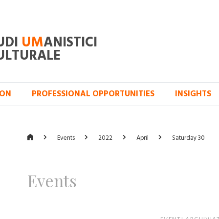
UDI
UM
ANISTICI
ULTURALE
ION
PROFESSIONAL OPPORTUNITIES
INSIGHTS
Events
2022
April
Saturday 30
Events