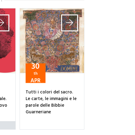
TI
30
th
APR
Tutti i colori del sacro.
ale.
Le carte, le immagini e le
uovo
parole delle Bibbie
Guarneriane