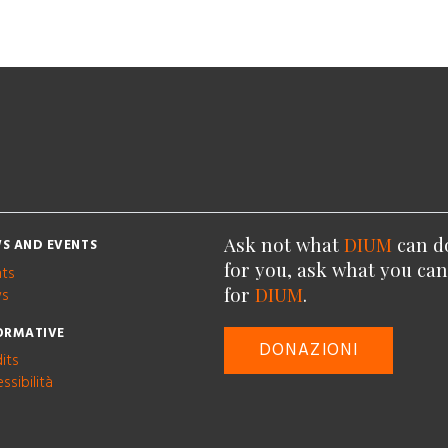
Ask not what
DIUM
can d
S AND EVENTS
for you, ask what you ca
nts
for
DIUM
.
s
ORMATIVE
DONAZIONI
its
ssibilità