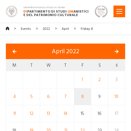
UNIVERSITÀ DEGLI STUDI DI UDINE
DI
PARTIMENTO DI STUDI
UM
ANISTICI
MENU
E DEL PATRIMONIO CULTURALE
Events
2022
April
Friday 8
April 2022
M
T
W
T
F
S
S
1
2
3
4
5
6
7
8
9
10
11
12
13
14
15
16
17
18
19
20
21
22
23
24