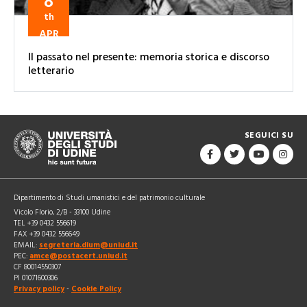
8
th
APR
Il passato nel presente: memoria storica e discorso
letterario
SEGUICI SU
Dipartimento di Studi umanistici e del patrimonio culturale
Vicolo Florio, 2/B - 33100 Udine
TEL +39 0432 556619
FAX +39 0432 556649
EMAIL:
segreteria.dium@uniud.it
PEC:
amce@postacert.uniud.it
CF 80014550307
PI 01071600306
Privacy policy
-
Cookie Policy