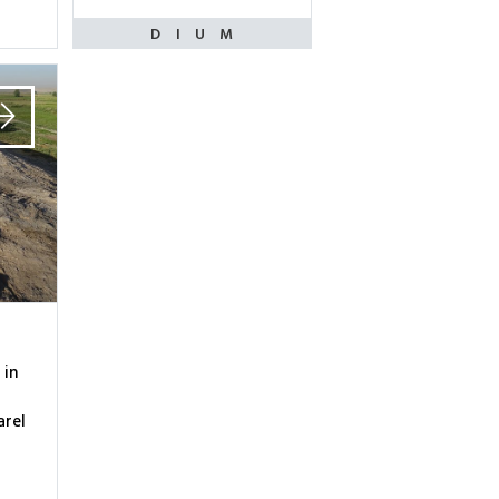
 in
arel