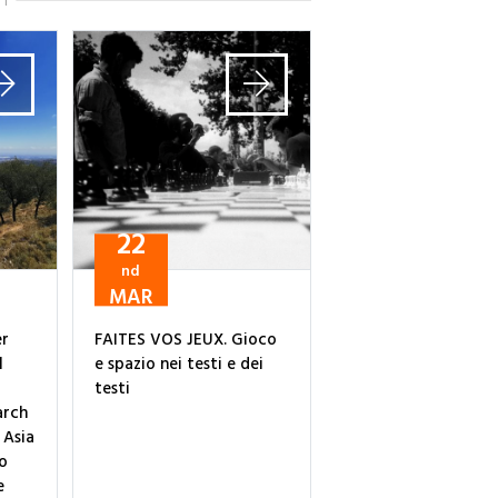
TI
22
nd
MAR
er
FAITES VOS JEUX. Gioco
l
e spazio nei testi e dei
testi
arch
 Asia
o
e