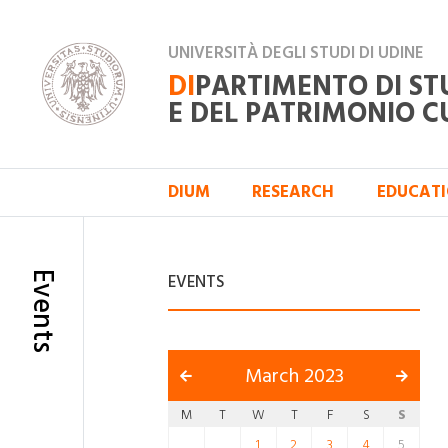
UNIVERSITÀ DEGLI STUDI DI UDINE
DI
PARTIMENTO DI ST
E DEL PATRIMONIO C
DIUM
RESEARCH
EDUCAT
Events
EVENTS
March 2023
M
T
W
T
F
S
S
1
2
3
4
5