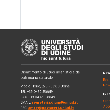
Dipartimento di Studi umanistici e del
NEW
patrimonio culturale
Eve
New
Vicolo Florio, 2/B - 33100 Udine
TEL +39 0432 556619
INF
FAX +39 0432 556649
Cred
EMAIL:
segreteria.dium@uniud.it
Acce
PEC:
amce@postacert.uniud.it