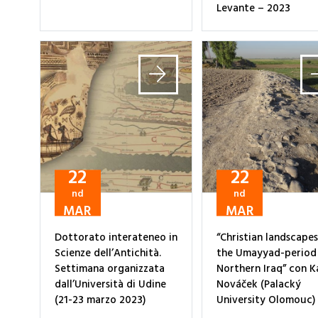
Levante – 2023
22
22
nd
nd
MAR
MAR
Dottorato interateneo in
“Christian landscapes
Scienze dell’Antichità.
the Umayyad-period
Settimana organizzata
Northern Iraq” con K
dall’Università di Udine
Nováček (Palacký
(21-23 marzo 2023)
University Olomouc)