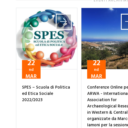
EVENTI ARCHIVIA
22
22
nd
nd
MAR
MAR
SPES – Scuola di Politica
Conferenze Online p
ed Etica Sociale
ARWA - Internationa
2022/2023
Association for
Archaeological Rese
in Western & Central
organizzate da Marc
Iamoni per la session