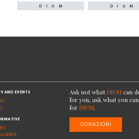
Ask not what
DIUM
can d
S AND EVENTS
for you, ask what you ca
nts
for
DIUM
.
s
ORMATIVE
DONAZIONI
its
ssibilità