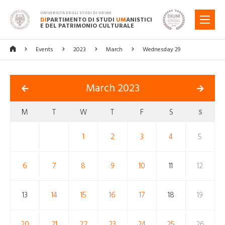
UNIVERSITÀ DEGLI STUDI DI UDINE
DI
PARTIMENTO DI STUDI
UM
ANISTICI
MENU
E DEL PATRIMONIO CULTURALE
Events
2023
March
Wednesday 29
March 2023
M
T
W
T
F
S
S
1
2
3
4
5
6
7
8
9
10
11
12
13
14
15
16
17
18
19
20
21
22
23
24
25
26