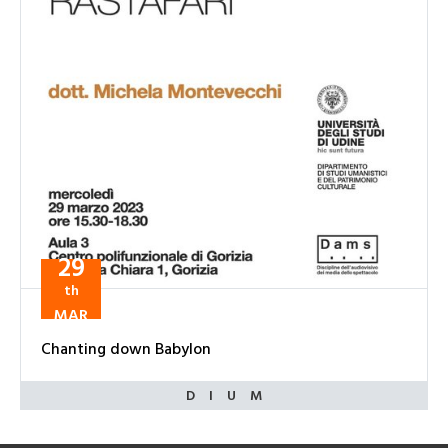
29
th
MAR
Chanting down Babylon