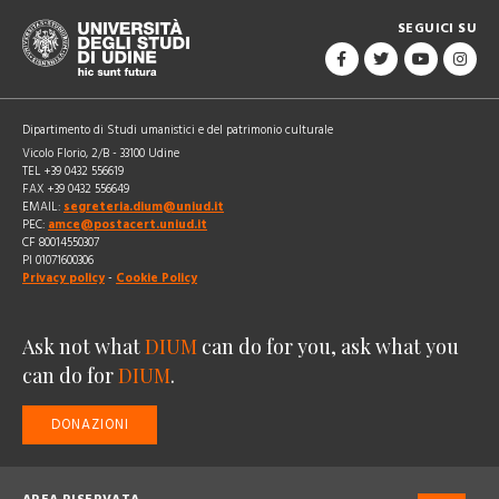
SEGUICI SU
Dipartimento di Studi umanistici e del patrimonio culturale
Vicolo Florio, 2/B - 33100 Udine
TEL +39 0432 556619
FAX +39 0432 556649
EMAIL:
segreteria.dium@uniud.it
PEC:
amce@postacert.uniud.it
CF 80014550307
PI 01071600306
Privacy policy
-
Cookie Policy
Ask not what
DIUM
can do for you, ask what you
can do for
DIUM
.
DONAZIONI