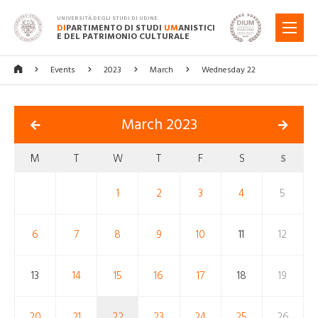
UNIVERSITÀ DEGLI STUDI DI UDINE
DI
PARTIMENTO DI STUDI
UM
ANISTICI
MENU
E DEL PATRIMONIO CULTURALE
Events
2023
March
Wednesday 22
March 2023
M
T
W
T
F
S
S
1
2
3
4
5
6
7
8
9
10
11
12
13
14
15
16
17
18
19
20
21
22
23
24
25
26