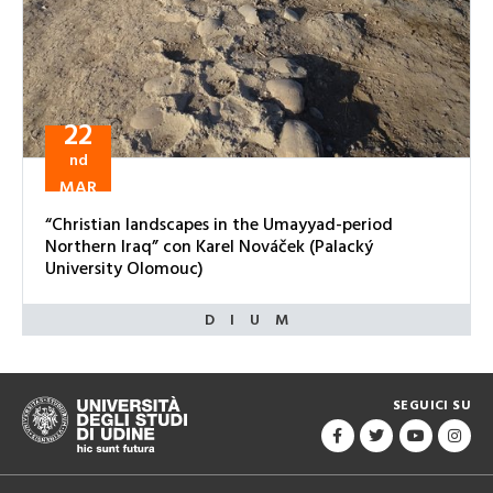
22
nd
MAR
“Christian landscapes in the Umayyad-period
Northern Iraq” con Karel Nováček (Palacký
University Olomouc)
SEGUICI SU