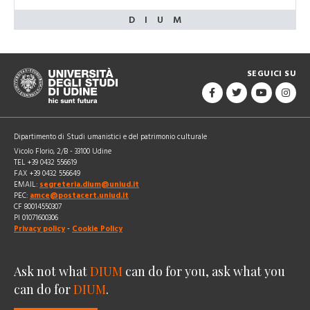
SEGUICI SU
Dipartimento di Studi umanistici e del patrimonio culturale
Vicolo Florio, 2/B - 33100 Udine
TEL +39 0432 556619
FAX +39 0432 556649
EMAIL:
segreteria.dium@uniud.it
PEC:
amce@postacert.uniud.it
CF 80014550307
PI 01071600306
Privacy policy
-
Cookie Policy
Ask not what
DIUM
can do for you, ask what you
can do for
DIUM
.