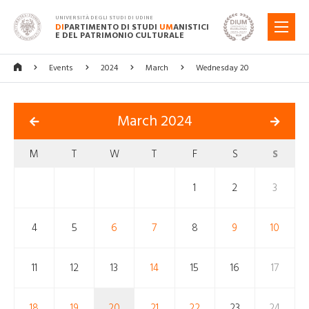
UNIVERSITÀ DEGLI STUDI DI UDINE
DI
PARTIMENTO DI STUDI
UM
ANISTICI
MENU
E DEL PATRIMONIO CULTURALE
Events
2024
March
Wednesday 20
March 2024
M
T
W
T
F
S
S
1
2
3
4
5
6
7
8
9
10
11
12
13
14
15
16
17
18
19
20
21
22
23
24