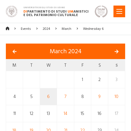
UNIVERSITÀ DEGLI STUDI DI UDINE
DI
PARTIMENTO DI STUDI
UM
ANISTICI
MENU
E DEL PATRIMONIO CULTURALE
Events
2024
March
Wednesday 6
March 2024
M
T
W
T
F
S
S
1
2
3
4
5
6
7
8
9
10
11
12
13
14
15
16
17
18
19
20
21
22
23
24