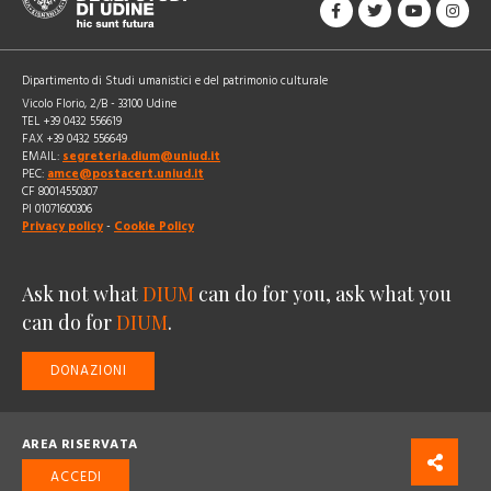
Dipartimento di Studi umanistici e del patrimonio culturale
Vicolo Florio, 2/B - 33100 Udine
TEL +39 0432 556619
FAX +39 0432 556649
EMAIL:
segreteria.dium@uniud.it
PEC:
amce@postacert.uniud.it
CF 80014550307
PI 01071600306
Privacy policy
-
Cookie Policy
Ask not what
DIUM
can do for you, ask what you
can do for
DIUM
.
DONAZIONI
AREA RISERVATA
ACCEDI