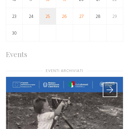
23
24
25
26
27
28
29
30
Events
EVENTI ARCHIVIATI