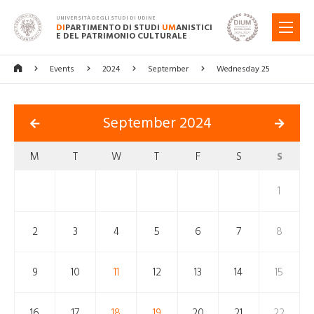
UNIVERSITÀ DEGLI STUDI DI UDINE
DI
PARTIMENTO DI STUDI
UM
ANISTICI
MENU
E DEL PATRIMONIO CULTURALE
Events
2024
September
Wednesday 25
September 2024
M
T
W
T
F
S
S
1
2
3
4
5
6
7
8
9
10
11
12
13
14
15
16
17
18
19
20
21
22