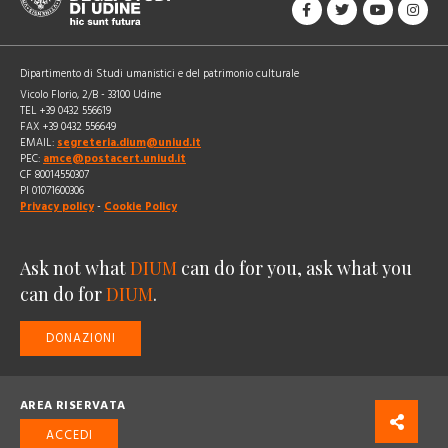
Dipartimento di Studi umanistici e del patrimonio culturale
Vicolo Florio, 2/B - 33100 Udine
TEL +39 0432 556619
FAX +39 0432 556649
EMAIL:
segreteria.dium@uniud.it
PEC:
amce@postacert.uniud.it
CF 80014550307
PI 01071600306
Privacy policy
-
Cookie Policy
Ask not what
DIUM
can do for you, ask what you
can do for
DIUM
.
DONAZIONI
AREA RISERVATA
ACCEDI