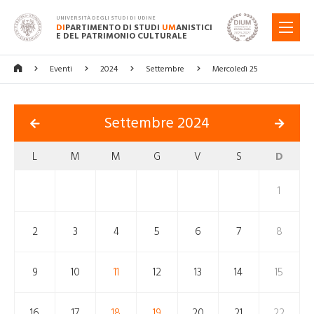
UNIVERSITÀ DEGLI STUDI DI UDINE
DI
PARTIMENTO DI STUDI
UM
ANISTICI
MENU
E DEL PATRIMONIO CULTURALE
Eventi
2024
Settembre
Mercoledì 25
Settembre 2024
L
M
M
G
V
S
D
1
2
3
4
5
6
7
8
9
10
11
12
13
14
15
16
17
18
19
20
21
22