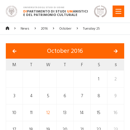
UNIVERSITÀ DEGLI STUDI DI UDINE
DI
PARTIMENTO DI STUDI
UM
ANISTICI
MENU
E DEL PATRIMONIO CULTURALE
News
2016
October
Tuesday 25
October 2016
M
T
W
T
F
S
S
1
2
3
4
5
6
7
8
9
10
11
12
13
14
15
16
17
18
19
20
21
22
23