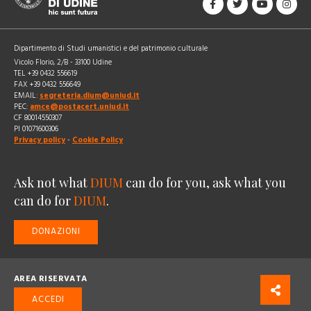
Dipartimento di Studi umanistici e del patrimonio culturale
Vicolo Florio, 2/B - 33100 Udine
TEL +39 0432 556619
FAX +39 0432 556649
EMAIL:
segreteria.dium@uniud.it
PEC:
amce@postacert.uniud.it
CF 80014550307
PI 01071600306
Privacy policy
-
Cookie Policy
Ask not what
DIUM
can do for you, ask what you
can do for
DIUM
.
DONAZIONI
AREA RISERVATA
ACCEDI