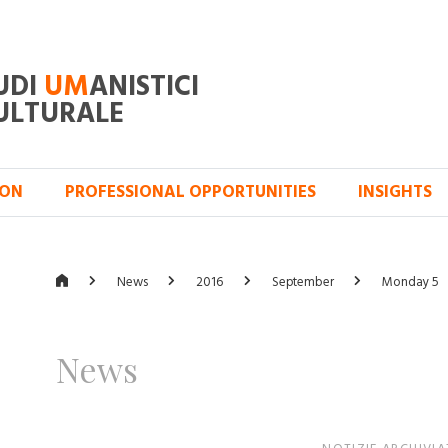
UDI
UM
ANISTICI
ULTURALE
ION
PROFESSIONAL OPPORTUNITIES
INSIGHTS
News
2016
September
Monday 5
News