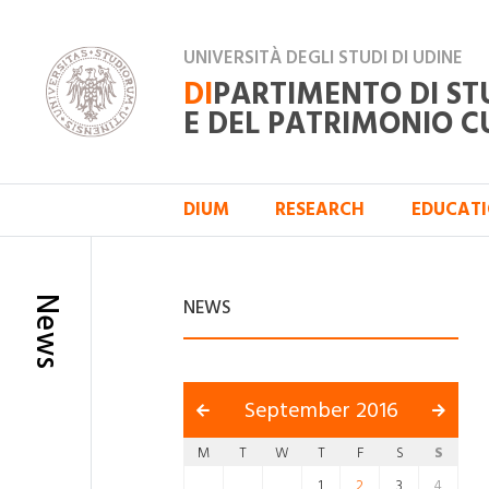
UNIVERSITÀ DEGLI STUDI DI UDINE
DI
PARTIMENTO DI ST
E DEL PATRIMONIO C
DIUM
RESEARCH
EDUCAT
News
NEWS
September 2016
M
T
W
T
F
S
S
1
2
3
4