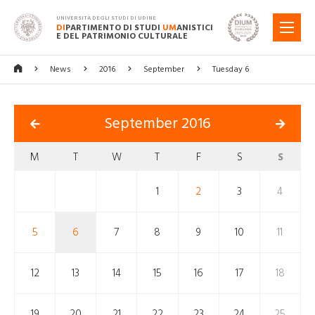
UNIVERSITÀ DEGLI STUDI DI UDINE
DI
PARTIMENTO DI STUDI
UM
ANISTICI
MENU
E DEL PATRIMONIO CULTURALE
News
2016
September
Tuesday 6
September 2016
M
T
W
T
F
S
S
1
2
3
4
5
6
7
8
9
10
11
12
13
14
15
16
17
18
19
20
21
22
23
24
25