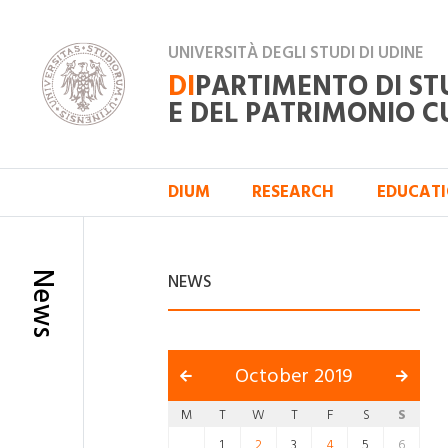
UNIVERSITÀ DEGLI STUDI DI UDINE
DI
PARTIMENTO DI ST
E DEL PATRIMONIO C
DIUM
RESEARCH
EDUCAT
News
NEWS
October 2019
M
T
W
T
F
S
S
1
2
3
4
5
6