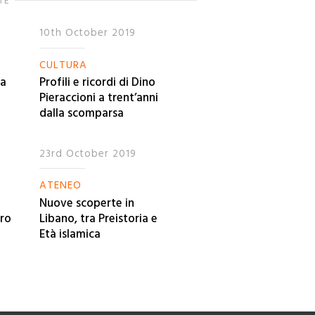
TE
10th October 2019
CULTURA
va
Profili e ricordi di Dino
Pieraccioni a trent’anni
dalla scomparsa
23rd October 2019
ATENEO
Nuove scoperte in
tro
Libano, tra Preistoria e
Età islamica