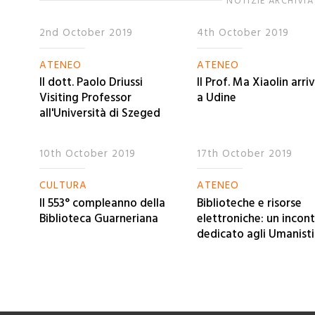
NOTIZIE ARCHIVIA
2nd October 2019
4th October 2019
ATENEO
ATENEO
Il dott. Paolo Driussi
Il Prof. Ma Xiaolin arri
Visiting Professor
a Udine
all'Università di Szeged
10th October 2019
17th October 2019
CULTURA
ATENEO
Il 553° compleanno della
Biblioteche e risorse
Biblioteca Guarneriana
elettroniche: un incon
dedicato agli Umanisti