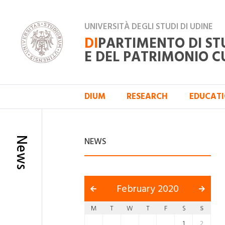
UNIVERSITÀ DEGLI STUDI DI UDINE
DI
PARTIMENTO DI ST
E DEL PATRIMONIO C
DIUM
RESEARCH
EDUCAT
News
NEWS
February 2020
M
T
W
T
F
S
S
1
2