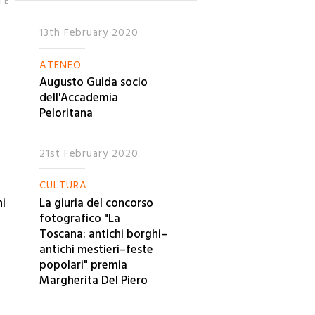
TE
13th February 2020
ATENEO
Augusto Guida socio
dell'Accademia
Peloritana
21st February 2020
CULTURA
ni
La giuria del concorso
fotografico "La
Toscana: antichi borghi–
antichi mestieri–feste
popolari" premia
Margherita Del Piero