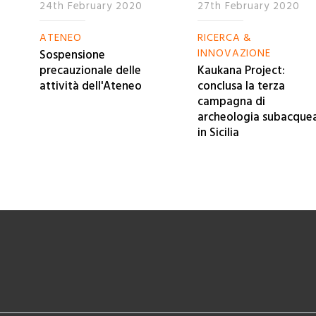
24th February 2020
27th February 2020
ATENEO
RICERCA &
INNOVAZIONE
Sospensione
precauzionale delle
Kaukana Project:
attività dell'Ateneo
conclusa la terza
campagna di
archeologia subacque
in Sicilia