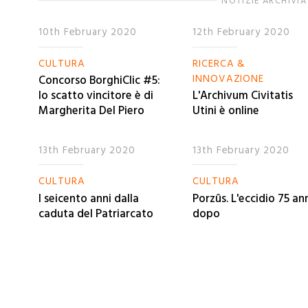
NOTIZIE ARCHIVIA
10th February 2020
12th February 2020
CULTURA
RICERCA &
INNOVAZIONE
Concorso BorghiClic #5:
lo scatto vincitore è di
L'Archivum Civitatis
Margherita Del Piero
Utini è online
13th February 2020
13th February 2020
CULTURA
CULTURA
I seicento anni dalla
Porzûs. L'eccidio 75 an
caduta del Patriarcato
dopo