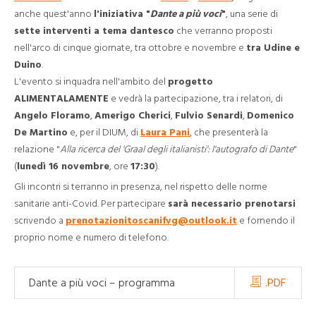
anche quest'anno
l'iniziativa "
Dante a più voci
"
, una serie di
sette interventi a tema dantesco
che verranno proposti
nell'arco di cinque giornate, tra ottobre e novembre e
tra Udine e
Duino
.
L'evento si inquadra nell'ambito del
progetto
ALIMENTALAMENTE
e vedrà la partecipazione, tra i relatori, di
Angelo Floramo
,
Amerigo Cherici
,
Fulvio Senardi
,
Domenico
De Martino
e, per il DIUM, di
Laura Pani
, che presenterà la
relazione "
Alla ricerca del 'Graal degli italianisti': l'autografo di Dante
"
(
lunedì 16 novembre
, ore
17:30
).
Gli incontri si terranno in presenza, nel rispetto delle norme
sanitarie anti-Covid. Per partecipare
sarà necessario prenotarsi
scrivendo a
prenotazionitoscanifvg@outlook.it
e fornendo il
proprio nome e numero di telefono.
Dante a più voci – programma
.PDF