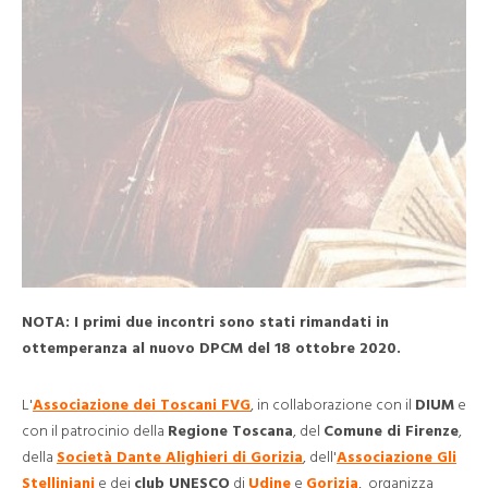
NOTA: I primi due incontri sono stati rimandati in
ottemperanza al nuovo DPCM del 18 ottobre 2020.
L'
Associazione dei Toscani FVG
, in collaborazione con il
DIUM
e
con il patrocinio della
Regione Toscana
, del
Comune di Firenze
,
della
Società Dante Alighieri di Gorizia
, dell'
Associazione Gli
Stelliniani
e dei
club UNESCO
di
Udine
e
Gorizia
, organizza