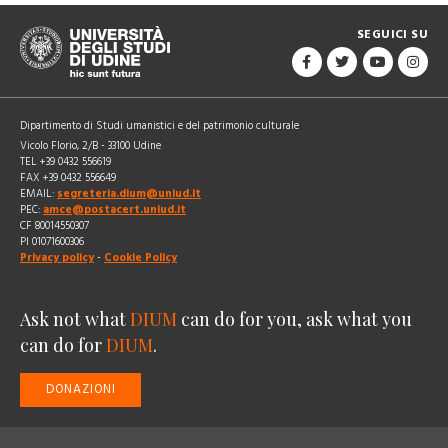
SEGUICI SU
Dipartimento di Studi umanistici e del patrimonio culturale
Vicolo Florio, 2/B - 33100 Udine
TEL +39 0432 556619
FAX +39 0432 556649
EMAIL:
segreteria.dium@uniud.it
PEC:
amce@postacert.uniud.it
CF 80014550307
PI 01071600306
Privacy policy
-
Cookie Policy
Ask not what
DIUM
can do for you, ask what you
can do for
DIUM
.
DONAZIONI