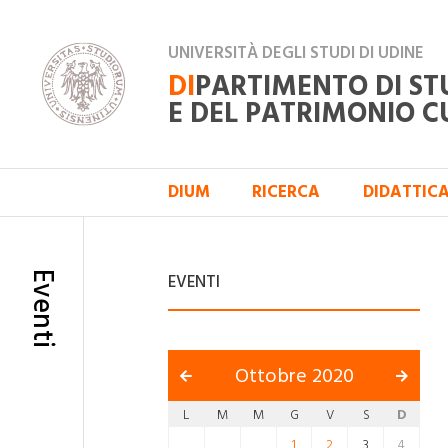
UNIVERSITÀ DEGLI STUDI DI UDINE
DI
PARTIMENTO DI ST
E DEL PATRIMONIO C
DIUM
RICERCA
DIDATTIC
Eventi
EVENTI
Ottobre 2020
L
M
M
G
V
S
D
1
2
3
4