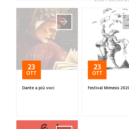
EVENTI ARCHIVIA
23
23
OTT
OTT
Dante a più voci
Festival Mimesis 202