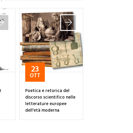
TI
23
OTT
0
Poetica e retorica del
discorso scientifico nelle
letterature europee
dell'età moderna