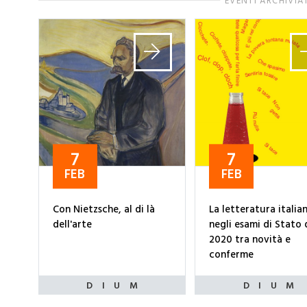
EVENTI ARCHIVIA
7
7
FEB
FEB
Con Nietzsche, al di là
La letteratura italia
dell'arte
negli esami di Stato 
2020 tra novità e
conferme