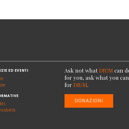
Ask not what
DIUM
can d
IZIE ED EVENTI
for you, ask what you ca
ti
for
DIUM
.
zie
ORMATIVE
DONAZIONI
its
ssibilità