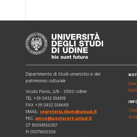
Dipartimento di Studi umanistici e del
NOT
patrimonio culturale
Even
Noti
Vicolo Florio, 2/B - 33100 Udine
TEL +39 0432 556619
INF
FAX +39 0432 556649
Cred
EMAIL:
segreteria.dium@uniud.it
Acce
PEC:
amce@postacert.uniud.it
CF 80014550307
PI 01071600306