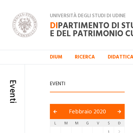
UNIVERSITÀ DEGLI STUDI DI UDINE
DI
PARTIMENTO DI ST
E DEL PATRIMONIO C
DIUM
RICERCA
DIDATTIC
Eventi
EVENTI
Febbraio 2020
L
M
M
G
V
S
D
1
2