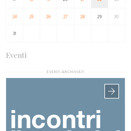
24
25
26
27
28
29
30
31
Eventi
EVENTI ARCHIVIATI