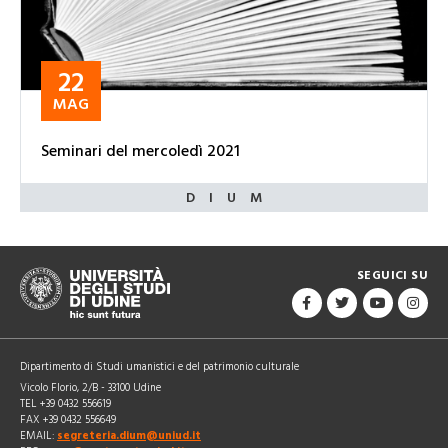
22
MAG
Seminari del mercoledì 2021
SEGUICI SU
Dipartimento di Studi umanistici e del patrimonio culturale
Vicolo Florio, 2/B - 33100 Udine
TEL +39 0432 556619
FAX +39 0432 556649
EMAIL:
segreteria.dium@uniud.it