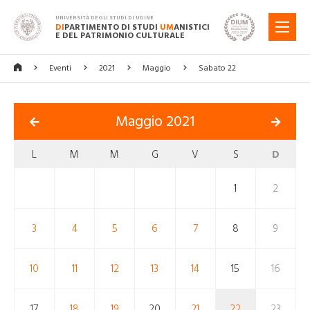
UNIVERSITÀ DEGLI STUDI DI UDINE
DI
PARTIMENTO DI STUDI
UM
ANISTICI
MENU
E DEL PATRIMONIO CULTURALE
Eventi
2021
Maggio
Sabato 22
Maggio 2021
L
M
M
G
V
S
D
1
2
3
4
5
6
7
8
9
10
11
12
13
14
15
16
17
18
19
20
21
22
23