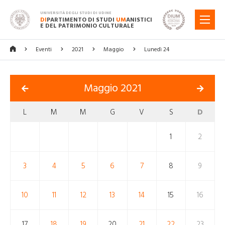
UNIVERSITÀ DEGLI STUDI DI UDINE
DI
PARTIMENTO DI STUDI
UM
ANISTICI
MENU
E DEL PATRIMONIO CULTURALE
Eventi
2021
Maggio
Lunedì 24
Maggio 2021
L
M
M
G
V
S
D
1
2
3
4
5
6
7
8
9
10
11
12
13
14
15
16
17
18
19
20
21
22
23