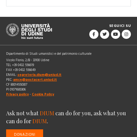
SEGUICI SU
Dipartimento di Studi umanistici e del patrimonio culturale
Vicolo Florio, 2/B - 33100 Udine
TEL +39 0432 556619
FAX +39 0432 556649
EMAIL:
segreteria.dium@uniud.it
PEC:
amce@postacert.uniud.it
CF 80014550307
PI 01071600306
Privacy policy
-
Cookie Policy
Ask not what
DIUM
can do for you, ask what you
can do for
DIUM
.
DONAZIONI