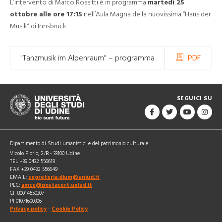
L’intervento di Marco Rossitti è in programma
martedì 25
ottobre alle ore 17:15
nell’Aula Magna della nuovissima “Haus der
Musik” di Innsbruck.
"Tanzmusik im Alpenraum" – programma
.PDF
SEGUICI SU
Dipartimento di Studi umanistici e del patrimonio culturale
Vicolo Florio, 2/B - 33100 Udine
TEL +39 0432 556619
FAX +39 0432 556649
EMAIL:
segreteria.dium@uniud.it
PEC:
amce@postacert.uniud.it
CF 80014550307
PI 01071600306
Privacy policy
-
Cookie Policy