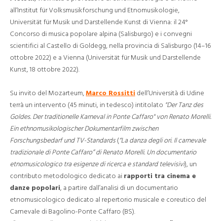
all’Institut für Volksmusikforschung und Etnomusikologie,
Universität für Musik und Darstellende Kunst di Vienna: il 24°
Concorso di musica popolare alpina (Salisburgo) e i convegni
scientifici al Castello di Goldegg, nella provincia di Salisburgo (14–16
ottobre 2022) e a Vienna (Universität für Musik und Darstellende
Kunst, 18 ottobre 2022).
Su invito del Mozarteum,
Marco Rossitti
dell’Università di Udine
terrà un intervento (45 minuti, in tedesco) intitolato
"Der Tanz des
Goldes. Der traditionelle Karneval in Ponte Caffaro" von Renato Morelli.
Ein ethnomusikologischer Dokumentarfilm zwischen
Forschungsbedarf und TV-Standards
(
“La danza degli ori. Il carnevale
tradizionale di Ponte Caffaro” di Renato Morelli. Un documentario
etnomusicologico tra esigenze di ricerca e standard televisivi
), un
contributo metodologico dedicato ai
rapporti tra cinema e
danze popolari
, a partire dall’analisi di un documentario
etnomusicologico dedicato al repertorio musicale e coreutico del
Carnevale di Bagolino-Ponte Caffaro (BS).