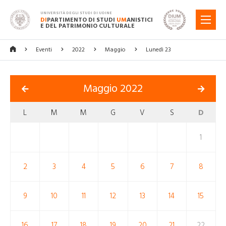
UNIVERSITÀ DEGLI STUDI DI UDINE
DI
PARTIMENTO DI STUDI
UM
ANISTICI
MENU
E DEL PATRIMONIO CULTURALE
Eventi
2022
Maggio
Lunedì 23
Maggio 2022
L
M
M
G
V
S
D
1
2
3
4
5
6
7
8
9
10
11
12
13
14
15
16
17
18
19
20
21
22