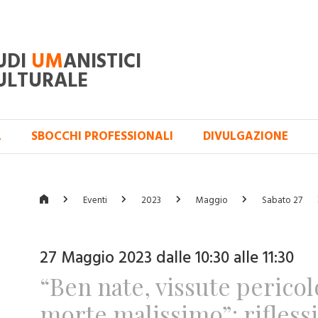
UDI
UM
ANISTICI
ULTURALE
A
SBOCCHI PROFESSIONALI
DIVULGAZIONE
Eventi
2023
Maggio
Sabato 27
27 Maggio 2023 dalle 10:30 alle 11:30
“Ben nate, vissute perico
morte malissimo”: rifless