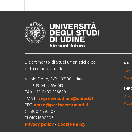
Dipartimento di Studi umanistici e del
NOT
patrimonio culturale
Even
Noti
Vicolo Florio, 2/B - 33100 Udine
TEL +39 0432 556619
INF
FAX +39 0432 556649
Cred
EMAIL:
segreteria.dium@uniud.it
Acce
PEC:
amce@postacert.uniud.it
CF 80014550307
PI 01071600306
Privacy policy
-
Cookie Policy