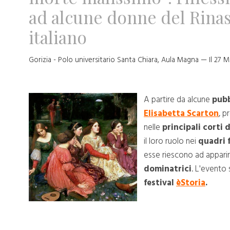
ad alcune donne del Rina
italiano
Gorizia - Polo universitario Santa Chiara, Aula Magna — Il 27 
A partire da alcune
pubb
Elisabetta Scarton
, p
nelle
principali corti 
il loro ruolo nei
quadri f
esse riescono ad appari
dominatrici
. L'evento 
festival
èStoria
.