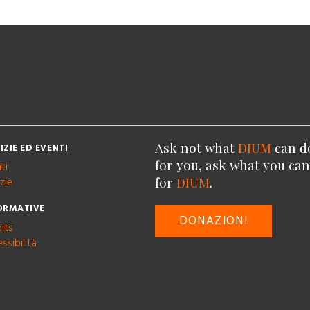
Ask not what
DIUM
can d
IZIE ED EVENTI
for you, ask what you ca
ti
for
DIUM
.
zie
ORMATIVE
DONAZIONI
its
ssibilità