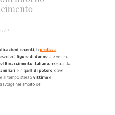
scimento
Maggio
licazioni recenti
, la
prof.ssa
resenterà
figure di donne
che vissero
del Rinascimento italiano
, mostrando
amiliari
e in quelli
di potere
, dove
re al tempo stesso
vittime
e
si svolge nell'ambito del