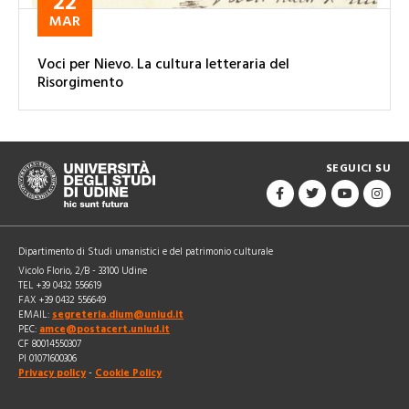
22
MAR
Voci per Nievo. La cultura letteraria del
Risorgimento
SEGUICI SU
Dipartimento di Studi umanistici e del patrimonio culturale
Vicolo Florio, 2/B - 33100 Udine
TEL +39 0432 556619
FAX +39 0432 556649
EMAIL:
segreteria.dium@uniud.it
PEC:
amce@postacert.uniud.it
CF 80014550307
PI 01071600306
Privacy policy
-
Cookie Policy