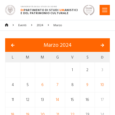
UNIVERSITÀ DEGLI STUDI DI UDINE
DI
PARTIMENTO DI STUDI
UM
ANISTICI
MENU
E DEL PATRIMONIO CULTURALE
Eventi
2024
Marzo
Marzo 2024
L
M
M
G
V
S
D
1
2
3
4
5
6
7
8
9
10
11
12
13
14
15
16
17
18
19
20
21
22
23
24