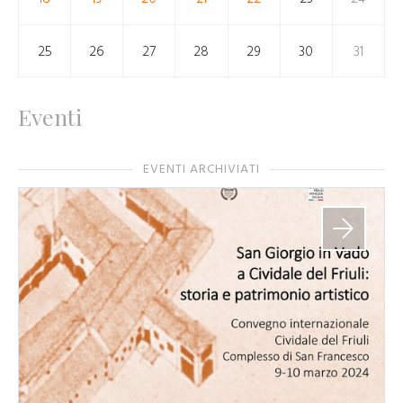
25
26
27
28
29
30
31
Eventi
EVENTI ARCHIVIATI