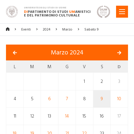
UNIVERSITÀ DEGLI STUDI DI UDINE
DI
PARTIMENTO DI STUDI
UM
ANISTICI
MENU
E DEL PATRIMONIO CULTURALE
Eventi
2024
Marzo
Sabato 9
Marzo 2024
L
M
M
G
V
S
D
1
2
3
4
5
6
7
8
9
10
11
12
13
14
15
16
17
18
19
20
21
22
23
24