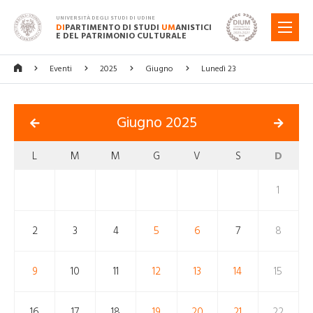
UNIVERSITÀ DEGLI STUDI DI UDINE
DI
PARTIMENTO DI STUDI
UM
ANISTICI
MENU
E DEL PATRIMONIO CULTURALE
Eventi
2025
Giugno
Lunedì 23
Giugno 2025
L
M
M
G
V
S
D
1
2
3
4
5
6
7
8
9
10
11
12
13
14
15
16
17
18
19
20
21
22