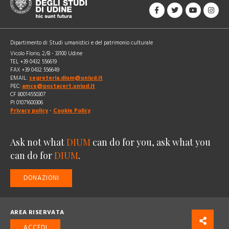
Dipartimento di Studi umanistici e del patrimonio culturale
Vicolo Florio, 2/B - 33100 Udine
TEL +39 0432 556619
FAX +39 0432 556649
EMAIL:
segreteria.dium@uniud.it
PEC:
amce@postacert.uniud.it
CF 80014550307
PI 01071600306
Privacy policy
-
Cookie Policy
Ask not what
DIUM
can do for you, ask what you
can do for
DIUM
.
DONAZIONI
AREA RISERVATA
ACCEDI