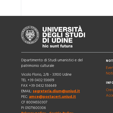
Dipartimento di Studi umanistici e del
NOT
patrimonio culturale
Even
Noti
Vicolo Florio, 2/B - 33100 Udine
TEL +39 0432 556619
INF
FAX +39 0432 556649
Cred
EMAIL:
segreteria.dium@uniud.it
Acce
PEC:
amce@postacert.uniud.it
CF 80014550307
PI 01071600306