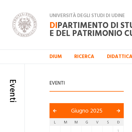
UNIVERSITÀ DEGLI STUDI DI UDINE
DI
PARTIMENTO DI ST
E DEL PATRIMONIO C
DIUM
RICERCA
DIDATTIC
Eventi
EVENTI
Giugno 2025
L
M
M
G
V
S
D
1