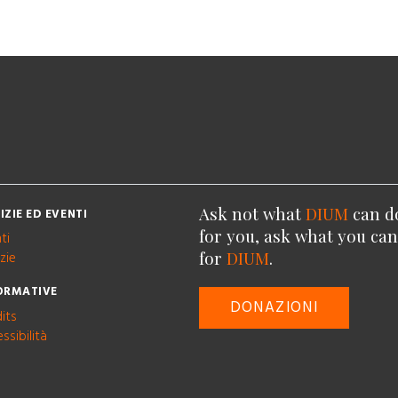
Ask not what
DIUM
can d
IZIE ED EVENTI
for you, ask what you ca
ti
for
DIUM
.
zie
ORMATIVE
DONAZIONI
its
ssibilità