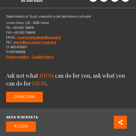
Dipartimento di Studi umanistici e del patrimonio culturale
Vicolo Florio, 2/B - 33100 Udine
TEL +39 0432 556619
FAX +39 0432 556649
EMAIL:
segreteria.dium@uniud.it
PEC:
amce@postacert.uniud.it
CF 80014550307
PI 01071600306
Privacy policy
-
Cookie Policy
Ask not what
DIUM
can do for you, ask what you
can do for
DIUM
.
DONAZIONI
AREA RISERVATA
ACCEDI