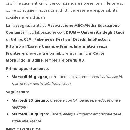
di offrire strumenti critici per comprendere il presente e riflettere su
come coniugare innovazione, diritti, benessere e responsabilità
sociale nell’era digitale.
La rassegna
, curata da
Associazione MEC-Media Educazione
Comunità
in collaborazione con:
DIUM
– Università degli Studi
di Udine
,
CEVI
,
Fake news Festival
,
Ditedi, InfoFactory
,
Ritorno all'Essere Umani
,
e-Frame
,
Informatici senza
Frontiere
, prevede
tre panel
, che si terranno in
Corte
Morpurgo, a Udine
, sempre alle
ore 18.00
.
Primo appuntamento:
Martedì 16 giugno
, con l'incontro sul tema:
Verità artificiali: IA,
fake news e diritto all’informazione.
Seguiranno:
Martedì 23 giugno:
Crescere con l’IA: benessere, educazione e
relazioni;
Martedì 30 giugno:
Sete di energia: l’impatto ambientale delle
super intelligenze
INFO E LOGISTICA: