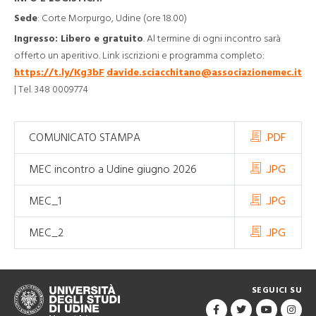
Sede
: Corte Morpurgo, Udine (ore 18.00)
Ingresso: Libero e gratuito
. Al termine di ogni incontro sarà
offerto un aperitivo. Link iscrizioni e programma completo:
https://t.ly/Kg3bF
davide.sciacchitano@associazionemec.it
| Tel. 348 0009774
COMUNICATO STAMPA
.PDF
MEC incontro a Udine giugno 2026
.JPG
MEC_1
.JPG
MEC_2
.JPG
SEGUICI SU