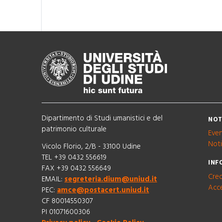
Dipartimento di Studi umanistici e del
NOT
patrimonio culturale
Even
Noti
Vicolo Florio, 2/B - 33100 Udine
TEL +39 0432 556619
INF
FAX +39 0432 556649
Cred
EMAIL:
segreteria.dium@uniud.it
Acce
PEC:
amce@postacert.uniud.it
CF 80014550307
PI 01071600306