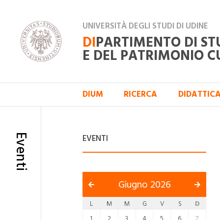
UNIVERSITÀ DEGLI STUDI DI UDINE
DI
PARTIMENTO DI ST
E DEL PATRIMONIO C
DIUM
RICERCA
DIDATTIC
Eventi
EVENTI
Giugno 2026
L
M
M
G
V
S
D
1
2
3
4
5
6
7