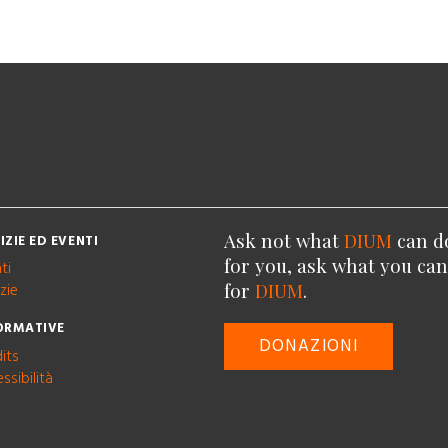
Ask not what
DIUM
can d
IZIE ED EVENTI
for you, ask what you ca
ti
for
DIUM
.
zie
ORMATIVE
DONAZIONI
its
ssibilità