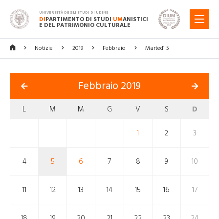
UNIVERSITÀ DEGLI STUDI DI UDINE
DI
PARTIMENTO DI STUDI
UM
ANISTICI
MENU
E DEL PATRIMONIO CULTURALE
Notizie
2019
Febbraio
Martedì 5
Febbraio 2019
L
M
M
G
V
S
D
1
2
3
4
5
6
7
8
9
10
11
12
13
14
15
16
17
18
19
20
21
22
23
24