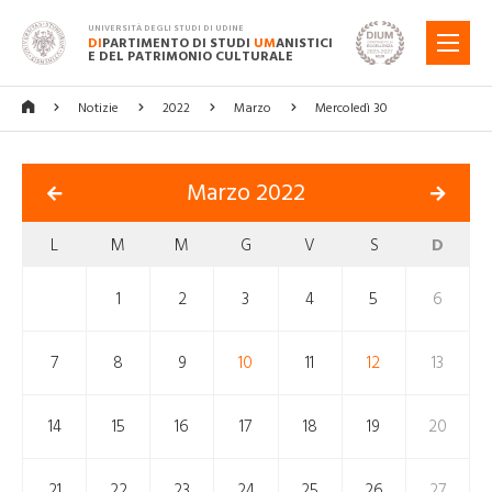
UNIVERSITÀ DEGLI STUDI DI UDINE
DI
PARTIMENTO DI STUDI
UM
ANISTICI
MENU
E DEL PATRIMONIO CULTURALE
Notizie
2022
Marzo
Mercoledì 30
Marzo 2022
L
M
M
G
V
S
D
1
2
3
4
5
6
7
8
9
10
11
12
13
14
15
16
17
18
19
20
21
22
23
24
25
26
27