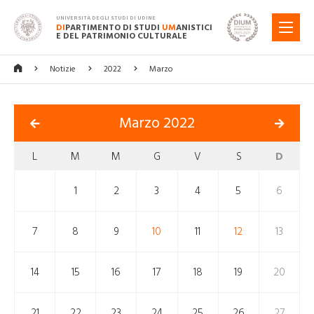
UNIVERSITÀ DEGLI STUDI DI UDINE
DI
PARTIMENTO DI STUDI
UM
ANISTICI
MENU
E DEL PATRIMONIO CULTURALE
Notizie
2022
Marzo
Marzo 2022
L
M
M
G
V
S
D
1
2
3
4
5
6
7
8
9
10
11
12
13
14
15
16
17
18
19
20
21
22
23
24
25
26
27