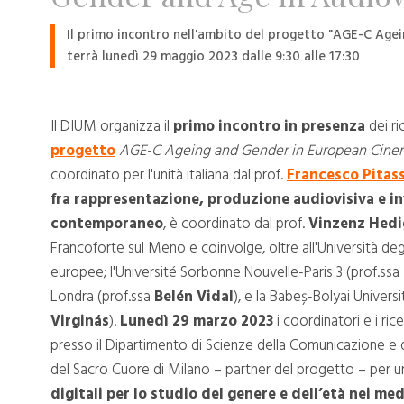
Il primo incontro nell'ambito del progetto "AGE-C Age
terrà lunedì 29 maggio 2023 dalle 9:30 alle 17:30
Il DIUM organizza il
primo incontro in presenza
dei ri
progetto
AGE-C Ageing and Gender in European Cin
coordinato per l'unità italiana dal prof.
Francesco Pitas
fra rappresentazione, produzione audiovisiva e 
contemporaneo
, è coordinato dal prof.
Vinzenz Hedi
Francoforte sul Meno e coinvolge, oltre all'Università degli
europee; l'Université Sorbonne Nouvelle-Paris 3 (prof.ssa
Londra (prof.ssa
Belén Vidal
), e la Babeș-Bolyai Univers
Virginás
).
Lunedì 29 marzo 2023
i coordinatori e i ric
presso il Dipartimento di Scienze della Comunicazione e d
del Sacro Cuore di Milano – partner del progetto – per u
digitali per lo studio del genere e dell’età nei med