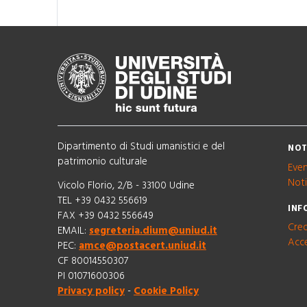
Dipartimento di Studi umanistici e del
NOT
patrimonio culturale
Even
Noti
Vicolo Florio, 2/B - 33100 Udine
TEL +39 0432 556619
INF
FAX +39 0432 556649
Cred
EMAIL:
segreteria.dium@uniud.it
Acce
PEC:
amce@postacert.uniud.it
CF 80014550307
PI 01071600306
Privacy policy
-
Cookie Policy