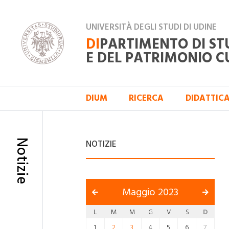
UNIVERSITÀ DEGLI STUDI DI UDINE
DI
PARTIMENTO DI ST
E DEL PATRIMONIO C
DIUM
RICERCA
DIDATTIC
Notizie
NOTIZIE
Maggio 2023
L
M
M
G
V
S
D
1
2
3
4
5
6
7