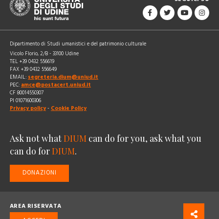
Dipartimento di Studi umanistici e del patrimonio culturale
Vicolo Florio, 2/B - 33100 Udine
TEL +39 0432 556619
FAX +39 0432 556649
EMAIL:
segreteria.dium@uniud.it
PEC:
amce@postacert.uniud.it
CF 80014550307
PI 01071600306
Privacy policy
-
Cookie Policy
Ask not what
DIUM
can do for you, ask what you
can do for
DIUM
.
DONAZIONI
AREA RISERVATA