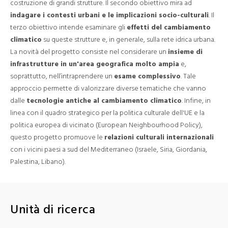
costruzione di grandi strutture. Il secondo obiettivo mira ad
indagare i contesti urbani e le implicazioni socio-culturali
. Il
terzo obiettivo intende esaminare gli
effetti del cambiamento
climatico
su queste strutture e, in generale, sulla rete idrica urbana.
La novità del progetto consiste nel considerare un
insieme di
infrastrutture in un'area geografica molto ampia
e,
soprattutto, nell’intraprendere un
esame complessivo
. Tale
approccio permette di valorizzare diverse tematiche che vanno
dalle
tecnologie antiche al cambiamento climatico
. Infine, in
linea con il quadro strategico per la politica culturale dell'UE e la
politica europea di vicinato (European Neighbourhood Policy),
questo progetto promuove le
relazioni culturali internazionali
con i vicini paesi a sud del Mediterraneo (Israele, Siria, Giordania,
Palestina, Libano).
Unità di ricerca