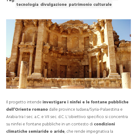
Tag:
tecnologia
divulgazione
patrimonio culturale
Il progetto intende
investigare i ninfei e le fontane pubbliche
dell’Oriente romano
dalle province Iudaea/Syria-Palaestina e
Arabia tra I sec. a.C. e VII sec. d.C. L'obiettivo specifico si concentra
su ninfei e fontane pubbliche in un contesto di
condizioni
climatiche semiaride o aride
, che rende impegnativa la