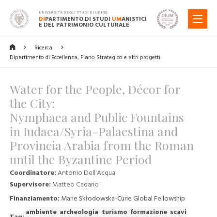
UNIVERSITÀ DEGLI STUDI DI UDINE
DI
PARTIMENTO DI STUDI
UM
ANISTICI
MENU
E DEL PATRIMONIO CULTURALE
Ricerca
Dipartimento di Eccellenza, Piano Strategico e altri progetti
Water for the People, Décor for
the City:
Nymphaea and Public Fountains
in Iudaea/Syria-Palaestina and
Provincia Arabia from the Roman
until the Byzantine Period
Coordinatore:
Antonio Dell'Acqua
Supervisore:
Matteo Cadario
Finanziamento:
Marie Skłodowska-Curie Global Fellowship
ambiente
archeologia
turismo
formazione
scavi