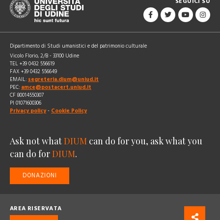
SEGUICI SU
Dipartimento di Studi umanistici e del patrimonio culturale
Vicolo Florio, 2/B - 33100 Udine
TEL +39 0432 556619
FAX +39 0432 556649
EMAIL:
segreteria.dium@uniud.it
PEC:
amce@postacert.uniud.it
CF 80014550307
PI 01071600306
Privacy policy
-
Cookie Policy
Ask not what
DIUM
can do for you, ask what you
can do for
DIUM
.
DONAZIONI
AREA RISERVATA