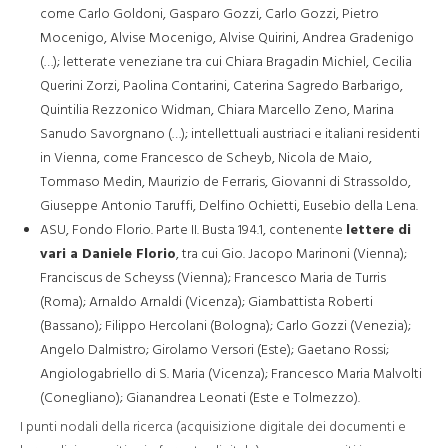
come Carlo Goldoni, Gasparo Gozzi, Carlo Gozzi, Pietro
Mocenigo, Alvise Mocenigo, Alvise Quirini, Andrea Gradenigo
(…); letterate veneziane tra cui Chiara Bragadin Michiel, Cecilia
Querini Zorzi, Paolina Contarini, Caterina Sagredo Barbarigo,
Quintilia Rezzonico Widman, Chiara Marcello Zeno, Marina
Sanudo Savorgnano (…); intellettuali austriaci e italiani residenti
in Vienna, come Francesco de Scheyb, Nicola de Maio,
Tommaso Medin, Maurizio de Ferraris, Giovanni di Strassoldo,
Giuseppe Antonio Taruffi, Delfino Ochietti, Eusebio della Lena.
ASU, Fondo Florio. Parte II. Busta 194.1, contenente
lettere di
vari a Daniele Florio
, tra cui Gio. Jacopo Marinoni (Vienna);
Franciscus de Scheyss (Vienna); Francesco Maria de Turris
(Roma); Arnaldo Arnaldi (Vicenza); Giambattista Roberti
(Bassano); Filippo Hercolani (Bologna); Carlo Gozzi (Venezia);
Angelo Dalmistro; Girolamo Versori (Este); Gaetano Rossi;
Angiologabriello di S. Maria (Vicenza); Francesco Maria Malvolti
(Conegliano); Gianandrea Leonati (Este e Tolmezzo).
I punti nodali della ricerca (acquisizione digitale dei documenti e