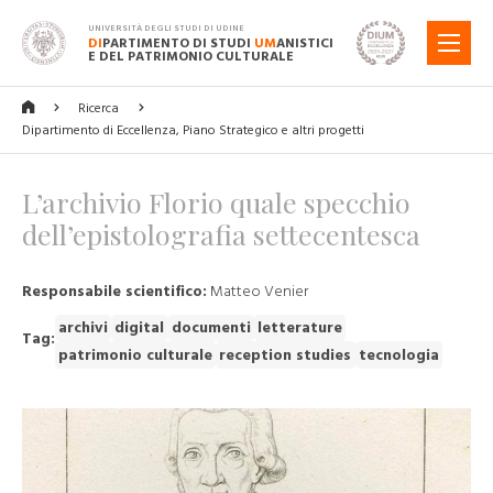
UNIVERSITÀ DEGLI STUDI DI UDINE
DI
PARTIMENTO DI STUDI
UM
ANISTICI
MENU
E DEL PATRIMONIO CULTURALE
Ricerca
Dipartimento di Eccellenza, Piano Strategico e altri progetti
L’archivio Florio quale specchio
dell’epistolografia settecentesca
Responsabile scientifico:
Matteo Venier
archivi
digital
documenti
letterature
Tag:
patrimonio culturale
reception studies
tecnologia