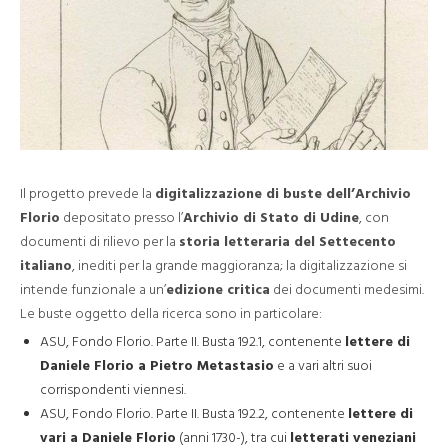
Il progetto prevede la
digitalizzazione di buste dell’Archivio
Florio
depositato presso l’
Archivio di Stato di Udine
, con
documenti di rilievo per la
storia letteraria del Settecento
italiano
, inediti per la grande maggioranza; la digitalizzazione si
intende funzionale a un’
edizione critica
dei documenti medesimi.
Le buste oggetto della ricerca sono in particolare:
ASU, Fondo Florio. Parte II. Busta 192.1, contenente
lettere di
Daniele Florio a Pietro Metastasio
e a vari altri suoi
corrispondenti viennesi.
ASU, Fondo Florio. Parte II. Busta 192.2, contenente
lettere di
vari a Daniele Florio
(anni 1730-), tra cui
letterati veneziani