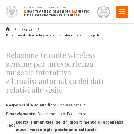
UNIVERSITÀ DEGLI STUDI DI UDINE
DI
PARTIMENTO DI STUDI
UM
ANISTICI
MENU
E DEL PATRIMONIO CULTURALE
Ricerca
Dipartimento di Eccellenza, Piano Strategico e altri progetti
Relazione tramite wireless
sensing per un'esperienza
museale interattiva
e l'analisi automatica dei dati
relativi alle visite
Responsabile scientifico:
Andrea Brunello
Finanziamento:
Dipartimento di Eccellenza
Digital Humanities
de
dh
dipartimento di eccellenza
Tag:
musei
museologia
patrimonio culturale