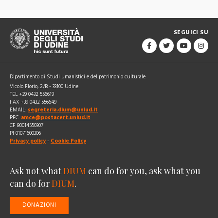
SEGUICI SU
Dipartimento di Studi umanistici e del patrimonio culturale
Vicolo Florio, 2/B - 33100 Udine
TEL +39 0432 556619
FAX +39 0432 556649
EMAIL:
segreteria.dium@uniud.it
PEC:
amce@postacert.uniud.it
CF 80014550307
PI 01071600306
Privacy policy
-
Cookie Policy
Ask not what
DIUM
can do for you, ask what you
can do for
DIUM
.
DONAZIONI