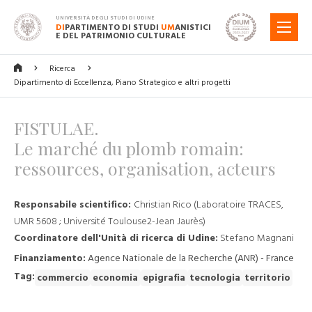
UNIVERSITÀ DEGLI STUDI DI UDINE
DI
PARTIMENTO DI STUDI
UM
ANISTICI
MENU
E DEL PATRIMONIO CULTURALE
Ricerca
Dipartimento di Eccellenza, Piano Strategico e altri progetti
FISTULAE.
Le marché du plomb romain:
ressources, organisation, acteurs
Responsabile scientifico:
Christian Rico (Laboratoire TRACES,
UMR 5608 ; Université Toulouse2-Jean Jaurès)
Coordinatore dell'Unità di ricerca di Udine:
Stefano Magnani
Finanziamento:
Agence Nationale de la Recherche (ANR) - France
Tag:
commercio
economia
epigrafia
tecnologia
territorio