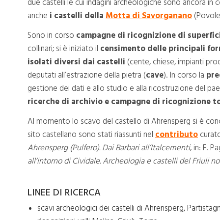
due castelli le cui indagini archeologiche sono ancora in 
anche
i castelli della
Motta di Savorganano
(Povole
Sono in corso
campagne di ricognizione di superfic
collinari; si è iniziato il
censimento delle principali fo
isolati diversi dai castelli
(cente, chiese, impianti produ
deputati all’estrazione della pietra (
cave
). In corso la
pre
gestione dei dati e allo studio e alla ricostruzione del pa
ricerche di archivio e campagne di ricognizione t
Al momento lo scavo del castello di Ahrensperg si è concluso
sito castellano sono stati riassunti nel
contributo
curato
Ahrensperg (Pulfero). Dai Barbari all’Italcementi
, in: F. 
all’intorno di Cividale. Archeologia e castelli del Friuli n
LINEE DI RICERCA
scavi archeologici dei castelli di Ahrensperg, Partist