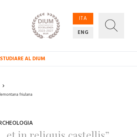
ITA
ENG
STUDIARE AL DIUM
pedemontana friulana
RCHEOLOGIA
…et in reliquis castellis”,