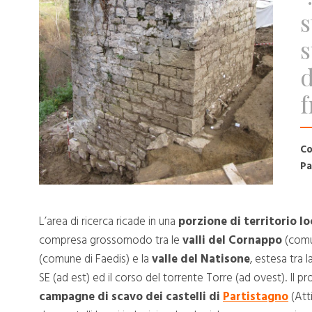
s
s
f
Co
Pa
L’area di ricerca ricade in una
porzione di territorio l
compresa grossomodo tra le
valli del Cornappo
(comun
(comune di Faedis) e la
valle del Natisone
, estesa tra 
SE (ad est) ed il corso del torrente Torre (ad ovest). Il p
campagne di scavo dei castelli di
Partistagno
(Att