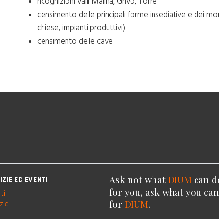
ricognizioni valli Malina, Grivò, Torre
censimento delle principali forme insediative e dei monu
chiese, impianti produttivi)
censimento delle cave
Ask not what
DIUM
can d
IZIE ED EVENTI
for you, ask what you ca
ti
for
DIUM
.
zie