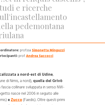
tudi e ricerche
ull'incastellamento
della pedemontana
riulana
ordinatore:
prof.ssa
Simonetta Minguzzi
rtecipanti:
prof.
Andrea Saccocci
ocalizzata a nord-est di Udine
,
e di Nimis, a nord),
quella del Grivò
la fascia collinare sviluppata in senso NW-
rogetto nasce nel 2006 in seguito alle
imis)
e
Zucco
(Faedis). Oltre questi primi