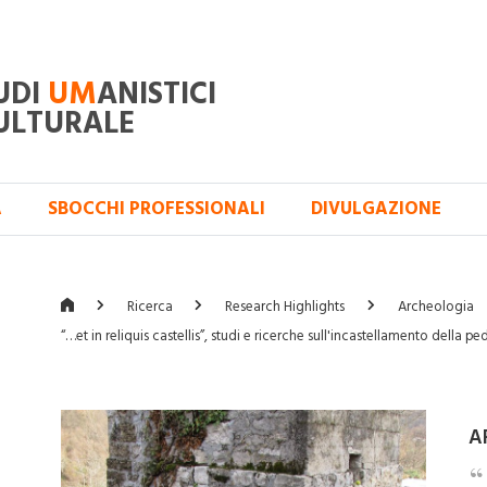
UDI
UM
ANISTICI
ULTURALE
A
SBOCCHI PROFESSIONALI
DIVULGAZIONE
Ricerca
Research Highlights
Archeologia
“…et in reliquis castellis”, studi e ricerche sull'incastellamento della 
A
“