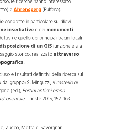
corso, le ricerche hanno interessato
tto) e
Ahrensperg
(Pulfero).
ie
condotte in particolare sui rilievi
rme insediative
e dei
monumenti
ttivi) e quello dei principali bacini locali
disposizione di un GIS
funzionale alla
esaggio storico, realizzato
attraverso
opografica
.
 e i risultati definitivi della ricerca sul
 dal gruppo: S. Minguzzi,
Il castello di
Pagano (ed.),
Fortini antichi erano
ord-orientale
, Trieste 2015, 152–163.
agno, Zucco, Motta di Savorgnan