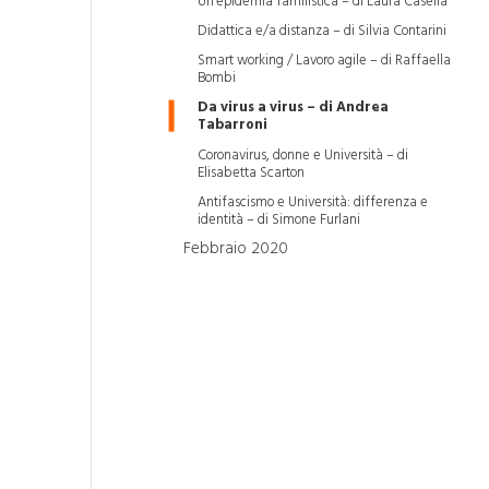
Un'epidemia familistica – di Laura Casella
Didattica e/a distanza – di Silvia Contarini
Smart working / Lavoro agile – di Raffaella
Bombi
Da virus a virus – di Andrea
Tabarroni
Coronavirus, donne e Università – di
Elisabetta Scarton
Antifascismo e Università: differenza e
identità – di Simone Furlani
Febbraio 2020