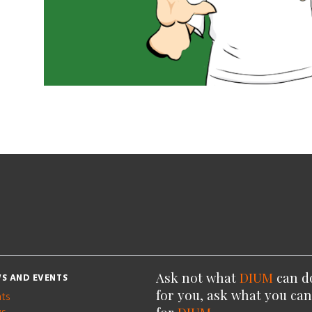
Ask not what
DIUM
can d
S AND EVENTS
for you, ask what you ca
nts