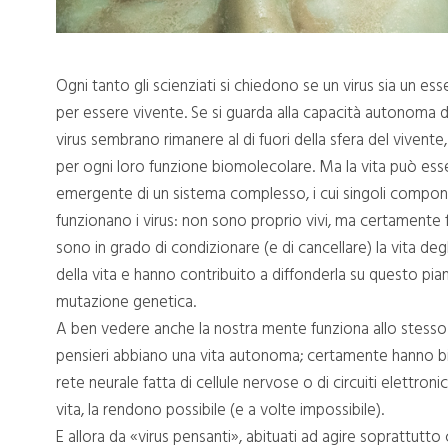
Ogni tanto gli scienziati si chiedono se un virus sia un e
per essere vivente. Se si guarda alla capacità autonoma di nut
virus sembrano rimanere al di fuori della sfera del vivent
per ogni loro funzione biomolecolare. Ma la vita può es
emergente di un sistema complesso, i cui singoli compon
funzionano i virus: non sono proprio vivi, ma certamente 
sono in grado di condizionare (e di cancellare) la vita deg
della vita e hanno contribuito a diffonderla su questo pia
mutazione genetica.
A ben vedere anche la nostra mente funziona allo stesso 
pensieri abbiano una vita autonoma; certamente hanno bi
rete neurale fatta di cellule nervose o di circuiti elettron
vita, la rendono possibile (e a volte impossibile).
E allora da «virus pensanti», abituati ad agire soprattut