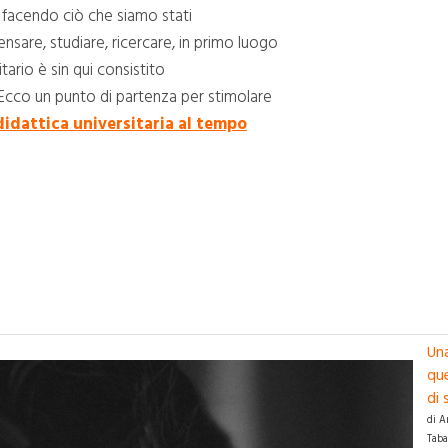
facendo ciò che siamo stati
nsare, studiare, ricercare, in primo luogo
tario è sin qui consistito
. Ecco un punto di partenza per stimolare
didattica universitaria al tempo
Un
qu
di 
di A
Taba