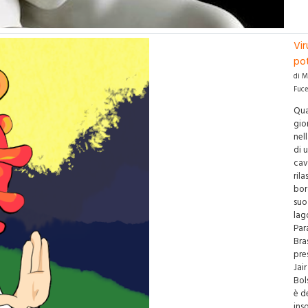
Vir
po
di M
Fuce
Qua
gio
nel
di 
cav
rila
bor
suo 
lag
Par
Bras
pre
Jai
Bol
è d
inso