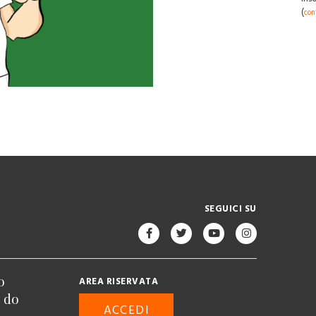
(
con
SEGUICI SU
o
AREA RISERVATA
n do
ACCEDI