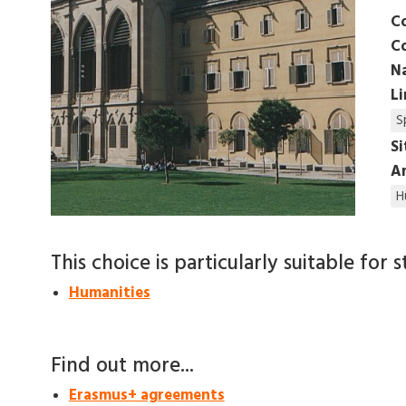
C
C
N
L
S
S
Am
H
This choice is particularly suitable for s
Humanities
Find out more...
Erasmus+ agreements