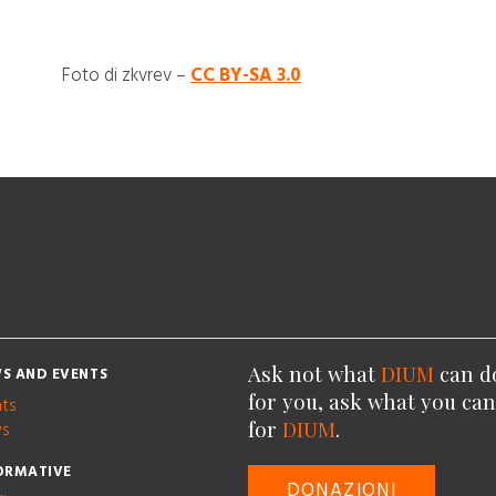
Foto di zkvrev –
CC BY-SA 3.0
Ask not what
DIUM
can d
S AND EVENTS
for you, ask what you ca
nts
for
DIUM
.
s
ORMATIVE
DONAZIONI