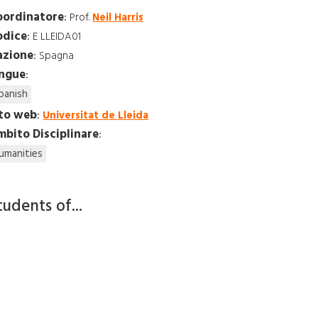
oordinatore
:
Prof.
Neil Harris
odice
:
E LLEIDA01
azione
:
Spagna
ingue
:
panish
ito web
:
Universitat de Lleida
bito Disciplinare
:
umanities
tudents of...