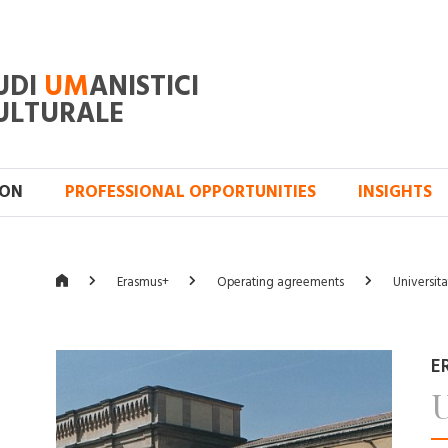
UDI
UM
ANISTICI
ULTURALE
ION
PROFESSIONAL OPPORTUNITIES
INSIGHTS
Erasmus+
Operating agreements
Universita
E
U