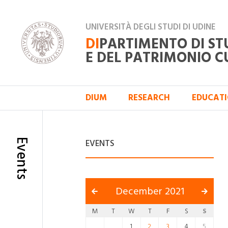
UNIVERSITÀ DEGLI STUDI DI UDINE
DI
PARTIMENTO DI ST
E DEL PATRIMONIO C
DIUM
RESEARCH
EDUCAT
Events
EVENTS
December 2021
M
T
W
T
F
S
S
1
2
3
4
5