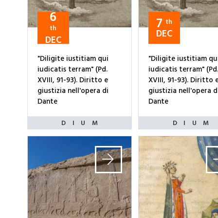
6
7
th
th
DEC
DEC
"Diligite iustitiam qui
"Diligite iustitiam qu
iudicatis terram" (Pd.
iudicatis terram" (Pd
XVIII, 91-93). Diritto e
XVIII, 91-93). Diritto 
giustizia nell'opera di
giustizia nell'opera d
Dante
Dante