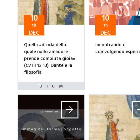
10
10
th
th
DEC
DEC
Quella «druda della
Incontrando e
quale nullo amadore
coinvolgendo esperi
prende compiuta gioia»
(Cv III 12 13). Dante e la
filosofia