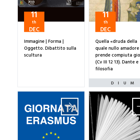
11
11
th
th
DEC
DEC
Immagine | Forma |
Quella «druda della
Oggetto. Dibattito sulla
quale nullo amadore
scultura
prende compiuta gio
(Cv III 12 13). Dante e 
filosofia