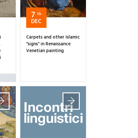
7
th
DEC
i
Carpets and other Islamic
.
"signs" in Renaissance
e
Venetian painting
i