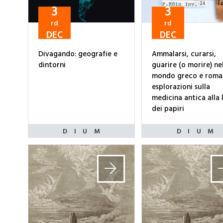
3
3
rd
rd
DEC
DEC
Divagando: geografie e
Ammalarsi, curarsi,
dintorni
guarire (o morire) ne
mondo greco e roma
esplorazioni sulla
medicina antica alla 
dei papiri