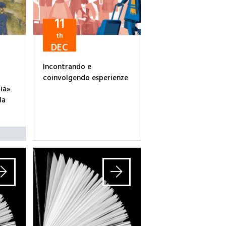
11
th
DEC
Incontrando e
coinvolgendo esperienze
ia»
la