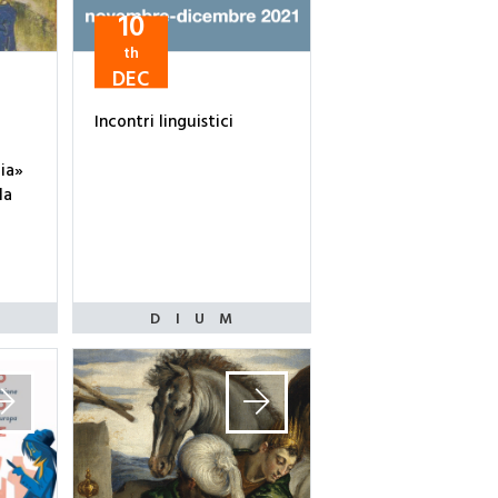
10
th
DEC
Incontri linguistici
ia»
la