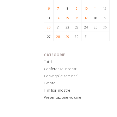
6
7
8
9
10
11
12
13
14
15
16
17
18
19
20
21
22
23
24
25
26
27
28
29
30
31
CATEGORIE
Tutti
Conferenze incontri
Convegni e seminari
Evento
Film libri mostre
Presentazione volume