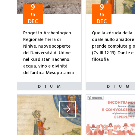
9
9
th
th
DEC
DEC
Progetto Archeologico
Quella «druda della
Regionale Terra di
quale nullo amadore
Ninive, nuove scoperte
prende compiuta gio
dell’Università di Udine
(Cv III 12 13). Dante e 
nel Kurdistan iracheno:
filosofia
acqua, vino e divinità
dell’antica Mesopotamia