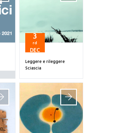
3
rd
DEC
Leggere e rileggere
Sciascia