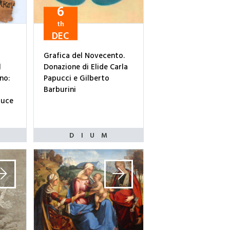
6
th
DEC
Grafica del Novecento.
l
Donazione di Elide Carla
no:
Papucci e Gilberto
Barburini
luce