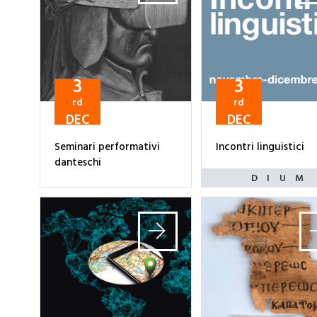
3
3
rd
rd
DEC
DEC
Seminari performativi
Incontri linguistici
danteschi