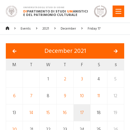
UNIVERSITÀ DEGLI STUDI DI UDINE
DI
PARTIMENTO DI STUDI
UM
ANISTICI
MENU
E DEL PATRIMONIO CULTURALE
Events
2021
December
Friday 17
December 2021
M
T
W
T
F
S
S
1
2
3
4
5
6
7
8
9
10
11
12
13
14
15
16
17
18
19
20
21
22
23
24
25
26