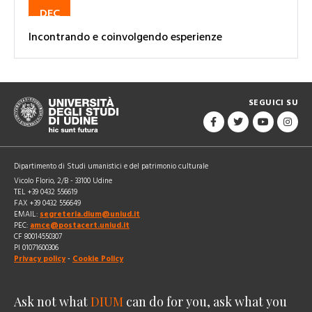
DEC
Incontrando e coinvolgendo esperienze
SEGUICI SU
Dipartimento di Studi umanistici e del patrimonio culturale
Vicolo Florio, 2/B - 33100 Udine
TEL +39 0432 556619
FAX +39 0432 556649
EMAIL:
segreteria.dium@uniud.it
PEC:
amce@postacert.uniud.it
CF 80014550307
PI 01071600306
Privacy policy
-
Cookie Policy
Ask not what
DIUM
can do for you, ask what you