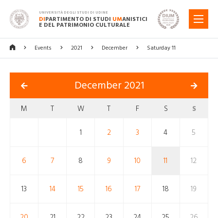
UNIVERSITÀ DEGLI STUDI DI UDINE
DI
PARTIMENTO DI STUDI
UM
ANISTICI
MENU
E DEL PATRIMONIO CULTURALE
Events
2021
December
Saturday 11
December 2021
M
T
W
T
F
S
S
1
2
3
4
5
6
7
8
9
10
11
12
13
14
15
16
17
18
19
20
21
22
23
24
25
26