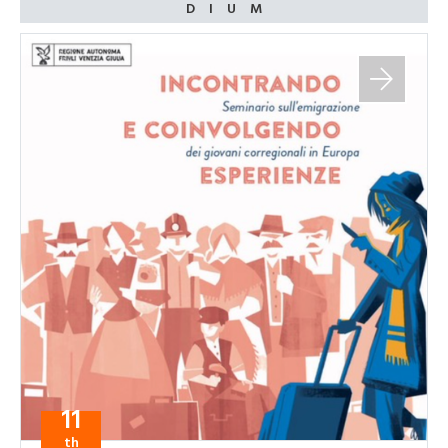
11
th