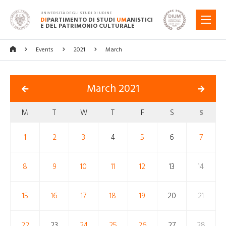
UNIVERSITÀ DEGLI STUDI DI UDINE
DI
PARTIMENTO DI STUDI
UM
ANISTICI
MENU
E DEL PATRIMONIO CULTURALE
Events
2021
March
March 2021
M
T
W
T
F
S
S
1
2
3
4
5
6
7
8
9
10
11
12
13
14
15
16
17
18
19
20
21
22
23
24
25
26
27
28