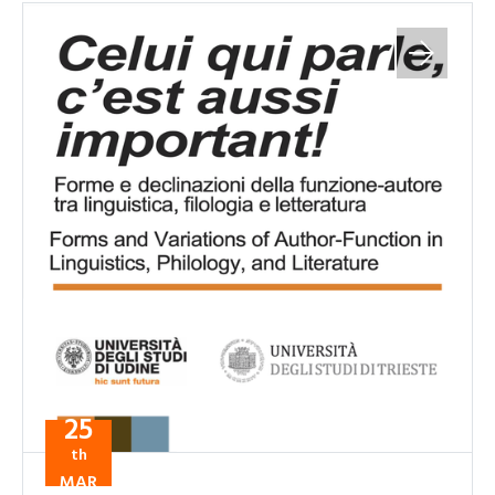
25
th
MAR