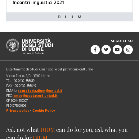
Incontri linguistici 2021
SEGUICI SU
Dipartimento di Studi umanistici e del patrimonio culturale
Vicolo Florio, 2/B - 33100 Udine
TEL +39 0432 556619
FAX +39 0432 556649
EMAIL:
segreteria.dium@uniud.it
PEC:
amce@postacert.uniud.it
CF 80014550307
PI 01071600306
Privacy policy
-
Cookie Policy
Ask not what
DIUM
can do for you, ask what you
can do for
DIUM
.