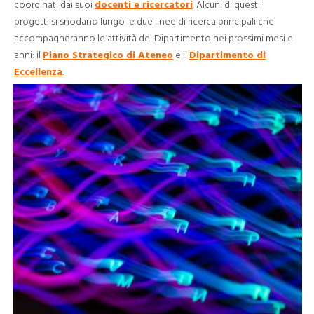
coordinati dai suoi
docenti e ricercatori
. Alcuni di questi
progetti si snodano lungo le due linee di ricerca principali che
accompagneranno le attività del Dipartimento nei prossimi mesi e
anni: il
Piano Strategico di Ateneo
e il
Dipartimento di
Eccellenza
.