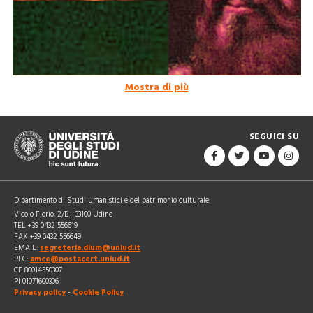
Mostra di più
Il carteggio di Lorenzo e Filippo Strozzi nel fondo
Carte Strozziane
SEGUICI SU
Dipartimento di Studi umanistici e del patrimonio culturale
Vicolo Florio, 2/B - 33100 Udine
TEL +39 0432 556619
FAX +39 0432 556649
EMAIL:
segreteria.dium@uniud.it
PEC:
amce@postacert.uniud.it
CF 80014550307
PI 01071600306
Privacy policy
-
Cookie Policy