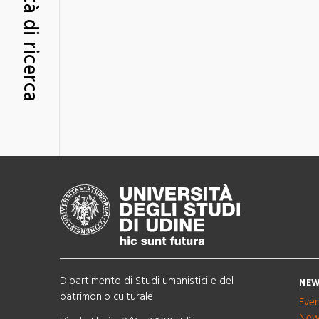
Unità di ricerca
Dipartimento di Studi umanistici e del
NEW
patrimonio culturale
Eve
New