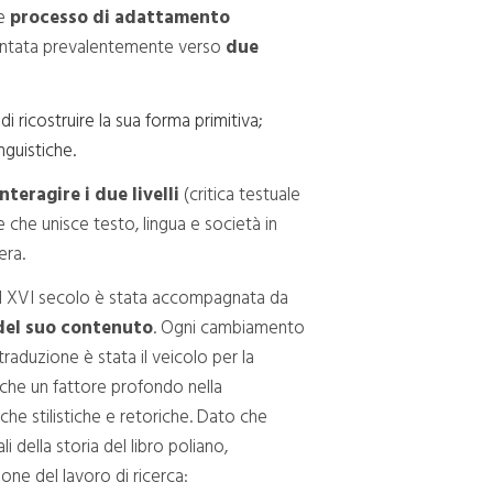
te
processo di adattamento
orientata prevalentemente verso
due
di ricostruire la sua forma primitiva;
nguistiche.
interagire i due livelli
(critica testuale
me che unisce testo, lingua e società in
era.
 il XVI secolo è stata accompagnata da
 del suo contenuto
. Ogni cambiamento
 traduzione è stata il veicolo per la
che un fattore profondo nella
che stilistiche e retoriche. Dato che
della storia del libro poliano,
ione del lavoro di ricerca: