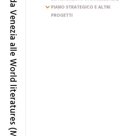
Marco Polo – da Venezia alle World literatures (MarVeLs)
ESPANDI IL MENU
PIANO STRATEGICO E ALTRI
PROGETTI