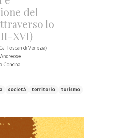
sione del
traverso lo
III–XVI)
Ca' Foscari di Venezia)
 Andreose
a Concina
a
società
territorio
turismo