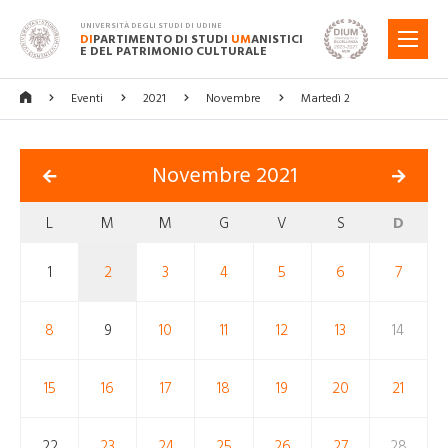
UNIVERSITÀ DEGLI STUDI DI UDINE
DI
PARTIMENTO DI STUDI
UM
ANISTICI
MENU
E DEL PATRIMONIO CULTURALE
Eventi
2021
Novembre
Martedì 2
Novembre 2021
L
M
M
G
V
S
D
1
2
3
4
5
6
7
8
9
10
11
12
13
14
15
16
17
18
19
20
21
22
23
24
25
26
27
28