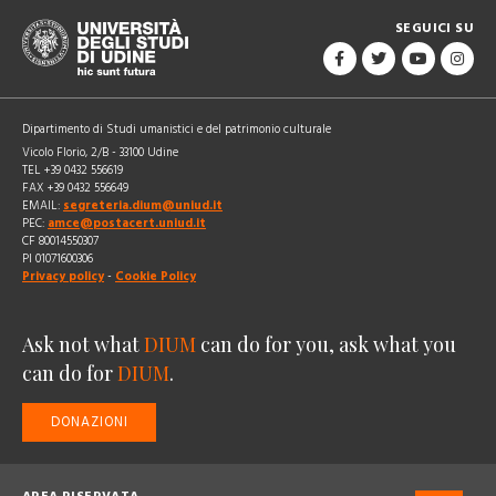
SEGUICI SU
Dipartimento di Studi umanistici e del patrimonio culturale
Vicolo Florio, 2/B - 33100 Udine
TEL +39 0432 556619
FAX +39 0432 556649
EMAIL:
segreteria.dium@uniud.it
PEC:
amce@postacert.uniud.it
CF 80014550307
PI 01071600306
Privacy policy
-
Cookie Policy
Ask not what
DIUM
can do for you, ask what you
can do for
DIUM
.
DONAZIONI