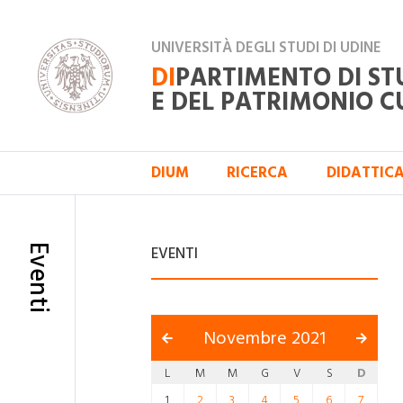
UNIVERSITÀ DEGLI STUDI DI UDINE
DI
PARTIMENTO DI ST
E DEL PATRIMONIO C
DIUM
RICERCA
DIDATTIC
Eventi
EVENTI
Novembre 2021
L
M
M
G
V
S
D
1
2
3
4
5
6
7